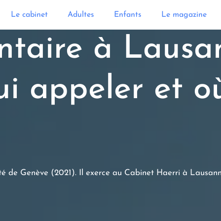
Le cabinet
Adultes
Enfants
Le magazine
taire à Lausa
ui appeler et où
ité de Genève (2021). Il exerce au Cabinet Haerri à Lausann